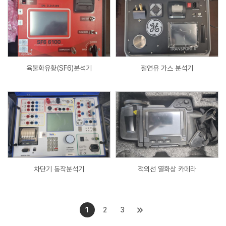
육불화유황(SF6)분석기
절연유 가스 분석기
차단기 동작분석기
적외선 열화상 카메라
1
2
3