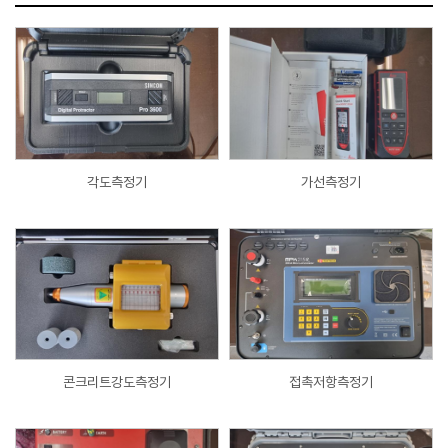
각도측정기
가선측정기
콘크리트강도측정기
접촉저항측정기