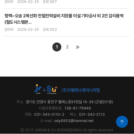
관리자
2026-02-25
조회 567
평택~오송 2복선화 전철전력설비 지장물 이설 기타공사 외 2건 감리용역
(철도시스템본...
관리자
2026-02-25
조회 503
1
2
주소.
경기도 안양시 동안구 엘에스로91번길 16-39 (근생201호)
사업자등록번호.
138-81-76949
전화.
031-343-0110~2
팩스.
031-343-0113
E-mail.
ody6953@hanmail.net
ⓒ 2017. JARAM & SU ENGINEERING All rights reserved.