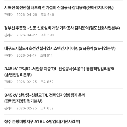
서해선 복선전철 내포역 전기설비 신설공사 감리용역(진하엔지니어링)
관리자
2026-04-29
조회 649
경부선 추풍령~신동 신호설비 개량 기타공사 감리용역(철도신호사업본부)
관리자
2026-04-27
조회 593
대구도시철도4호선건설사업시스템엔지니어링(SE)용역(SE사업본부)
관리자
2026-04-17
조회 614
345kV 고덕#2-서안성 지중T/L 건설공사(4공구) 통합책임감리용역
(송변전감리본부)
관리자
2026-02-25
조회 852
345kV 신탕정-신판교T/L 전력입지영향평가 용역
(전력입지영향평가본부)
관리자
2026-02-25
조회 632
청주 분평미평지구 A1 BL 소방감리(기전사업부)