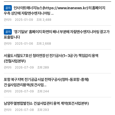
인사이트에너지뉴스(https://www.inenews.kr)의 홈페이지
공지
우측 상단에 자람앤수엔지니어링 ...
관리자
2025-01-09
조회 3,488
'경기일보' 홈페이지 화면의 배너 부분에 자람앤수엔지니어링 광고가
공지
표출됩니다
관리자
2025-01-06
조회 2,668
서울도시철도7호선 청라연장선 전기공사(1~3공구) 책임감리 용역
(전철사업본부)
관리자
2026-07-09
조회 289
포항 북구지역 전기공급시설 전력구공사(청하-동포항-흥해)
건설사업관리용역(토건사업...
관리자
2026-07-09
조회 244
남양주열병합발전소 건설사업관리 용역 계약(토건사업본부)
관리자
2026-07-08
조회 293