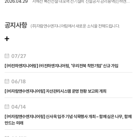
2026.04.29
서해선 복선전철 내포역 전기설비 신설공사 감리용역(진하엔지
니어링)
공지사항
(주)자람앤수엔지니어링에서 새로운 소식을 전해드립니다.
07/27
[㈜진하엔지니어링] ㈜진하엔지니어링, '우리전북 착한기업' 신규 가입
06/18
[㈜자람앤수엔지니어링] 자산관리시스템 운영 현황 보고회 개최
04/14
[㈜자람앤수엔지니어링] 신사옥 입주 기념 식목행사 개최 – 함께 심은 나무, 함께
만드는 미래