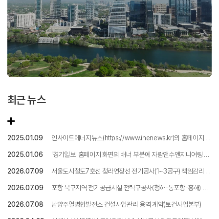
최근 뉴스
2025.01.09
인사이트에너지뉴스(https://www.inenews.kr)의 홈페이지 우
측 상단에 자람앤수엔지니어링 광고가 표출됩니다
2025.01.06
'경기일보' 홈페이지 화면의 배너 부분에 자람앤수엔지니어링 광
고가 표출됩니다
2026.07.09
서울도시철도7호선 청라연장선 전기공사(1~3공구) 책임감리 용
역(전철사업본부)
2026.07.09
포항 북구지역 전기공급시설 전력구공사(청하-동포항-흥해) 건
설사업관리용역(토건사업본부)
2026.07.08
남양주열병합발전소 건설사업관리 용역 계약(토건사업본부)