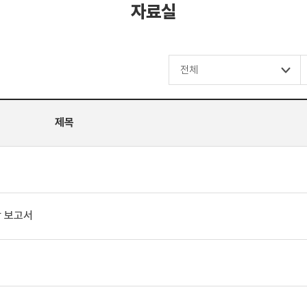
건축전기/
자료실
기계설계부
에너지기술연구소
제목
망 보고서