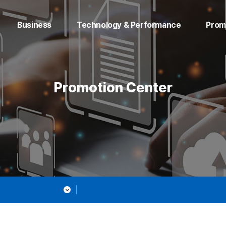
Business
Technology & Performance
Prom
토건사업본부
지적재산권
전력입지영향평가본부
품질 보증
Promotion Center
송변전감리본부
보유장비
배전사업본부
회사실적
전철사업본부
철도신호사업본부
SE사업본부
정보통신사업본부
기전사업본부
전력계통(안전진단)
부