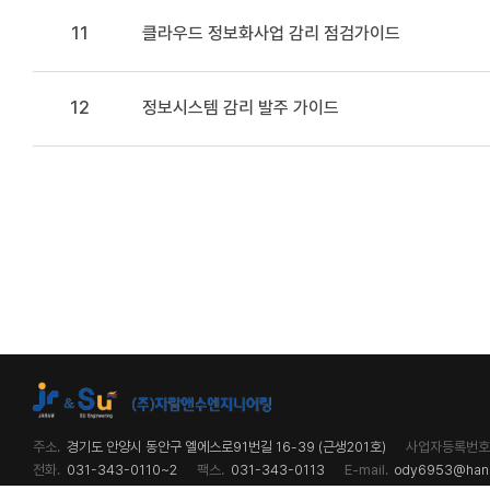
11
클라우드 정보화사업 감리 점검가이드
12
정보시스템 감리 발주 가이드
주소.
경기도 안양시 동안구 엘에스로91번길 16-39 (근생201호)
사업자등록번호
전화.
031-343-0110~2
팩스.
031-343-0113
E-mail.
ody6953@hanm