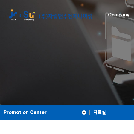
Company
인사말
경영이념
비젼(종합감리)
조직도
연혁
수상현황
업면허 등록 현황
위치안내
관계회사
Promotion Center
자료실