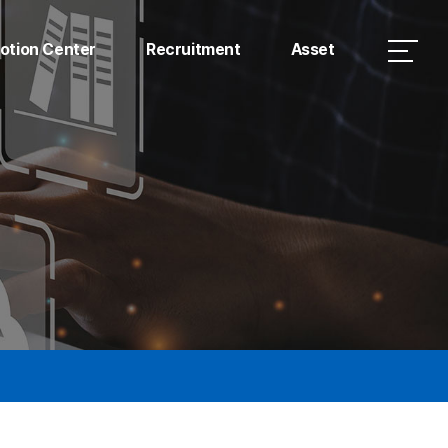
otion Center
Recruitment
Asset
CI소개
인재상
최근뉴스
채용안내
홍보영상
지명원
자료실
공지사항